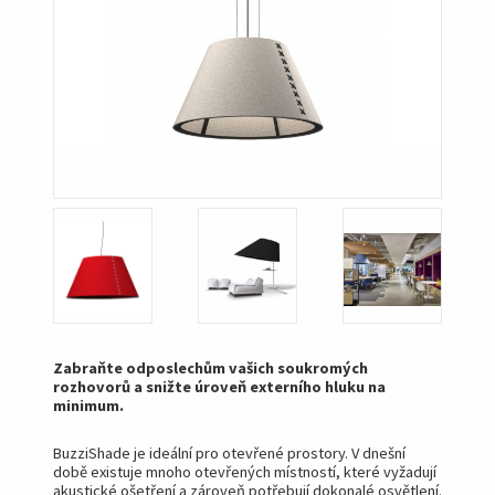
Zabraňte odposlechům vašich soukromých
rozhovorů a snižte úroveň externího hluku na
minimum.
BuzziShade je ideální pro otevřené prostory. V dnešní
době existuje mnoho otevřených místností, které vyžadují
akustické ošetření a zároveň potřebují dokonalé osvětlení.