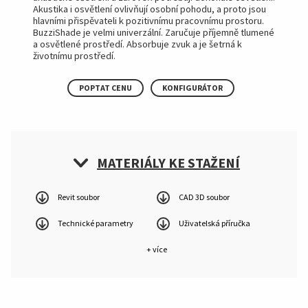
Akustika i osvětlení ovlivňují osobní pohodu, a proto jsou
hlavními přispěvateli k pozitivnímu pracovnímu prostoru.
BuzziShade je velmi univerzální. Zaručuje příjemně tlumené
a osvětlené prostředí. Absorbuje zvuk a je šetrná k
životnímu prostředí.
POPTAT CENU
KONFIGURÁTOR
MATERIÁLY KE STAŽENÍ
Revit soubor
CAD 3D soubor
Technické parametry
Uživatelská příručka
+ více