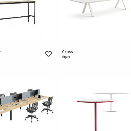
e
Cross
Arper