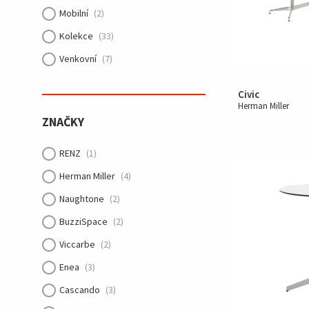
Mobilní
(2)
Kolekce
(33)
Venkovní
(7)
Civic
Herman Miller
ZNAČKY
RENZ
(1)
Herman Miller
(4)
Naughtone
(2)
BuzziSpace
(2)
Viccarbe
(2)
Enea
(3)
Cascando
(3)