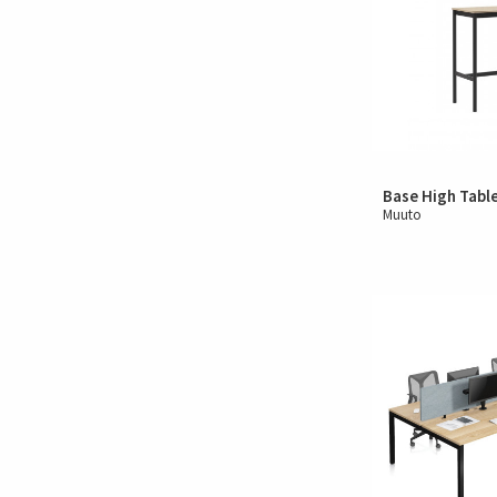
Base High Tabl
Muuto