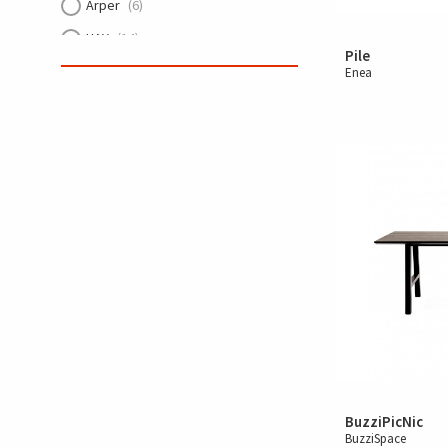
Arper
(6)
HAY
(14)
Pile
cre8 PUZZLE
(8)
Enea
Muuto
(4)
BuzziPicNic
BuzziSpace