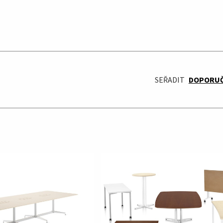
SEŘADIT
DOPORU