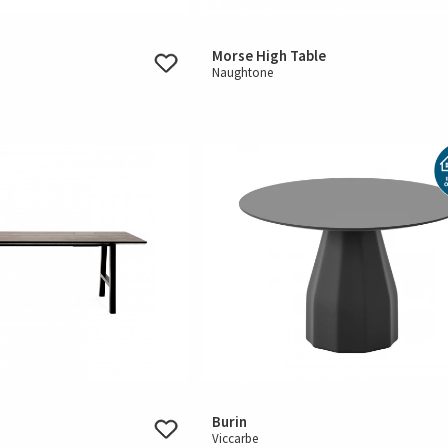
Morse High Table
Naughtone
Burin
Viccarbe