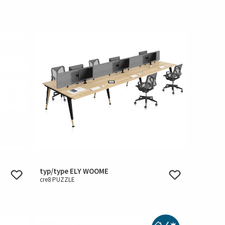
typ/type ELY WOOME
cre8 PUZZLE