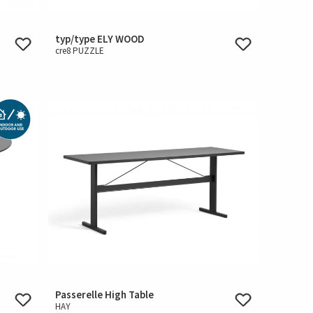
typ/type ELY WOOD
cre8 PUZZLE
Passerelle High Table
HAY