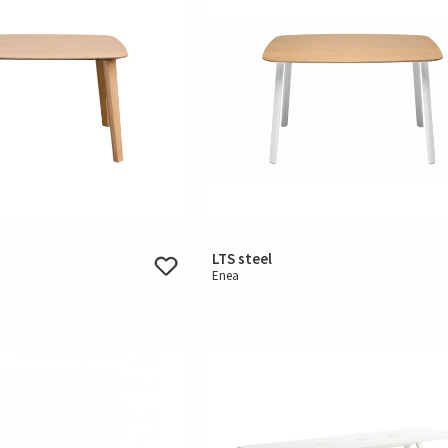
LTS steel
Enea