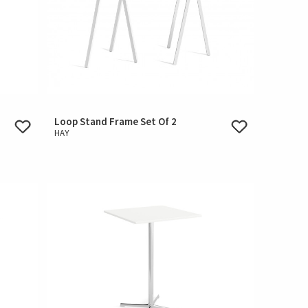
Loop Stand Frame Set Of 2
HAY