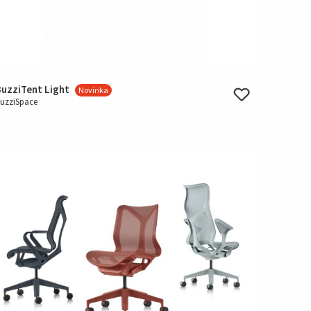
BuzziTent Light
Novinka
uzziSpace