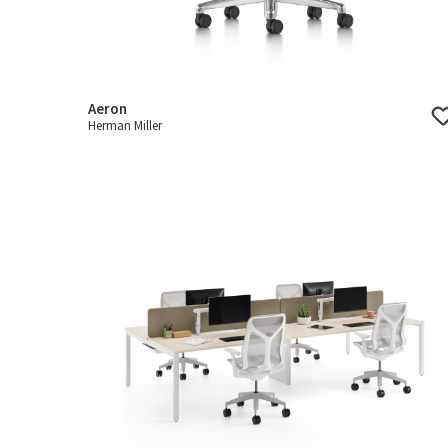
Aeron
Herman Miller