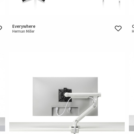
Everywhere
Herman Miller
H