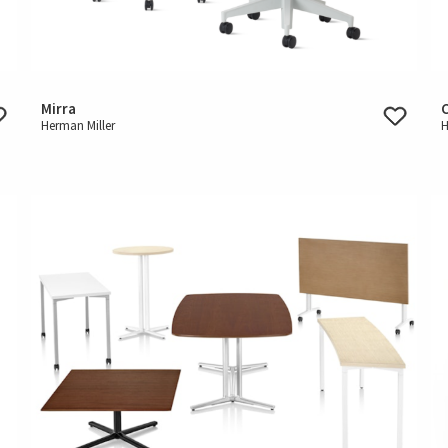
Mirra
Herman Miller
H