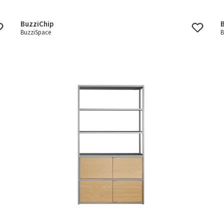
BuzziChip
BuzziSpace
B