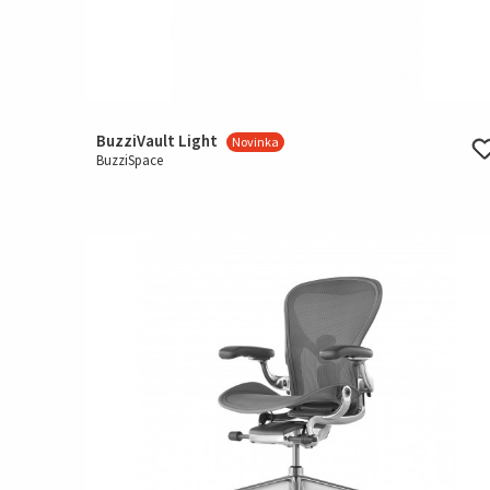
BuzziVault Light
Novinka
BuzziSpace