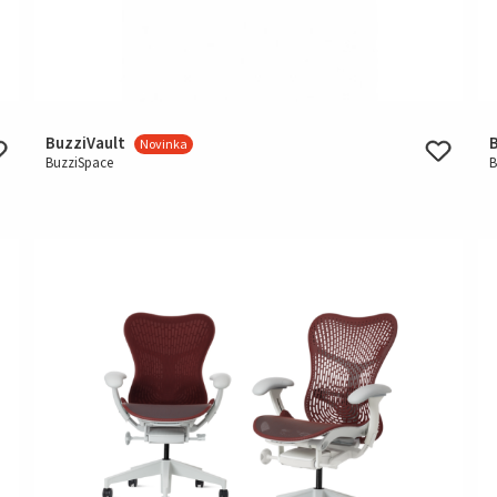
BuzziVault
Novinka
BuzziSpace
B