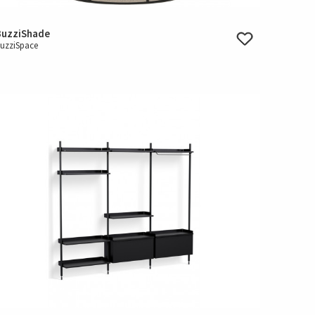
BuzziShade
uzziSpace