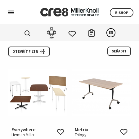
E-SHOP
EN
SEŘADIT
OTEVŘÍT FILTR
Everywhere
Metrix
Herman Miller
Trilogy