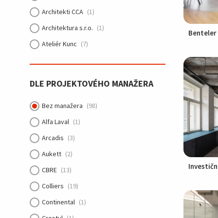
Architekti CCA
(1)
Zdiby
(1)
Architektura s.r.o.
(1)
Zlín
(1)
Benteler
Ateliér Kunc
(7)
Úvaly
(1)
Aukett
(5)
Říčany
(1)
BDG
(1)
DLE PROJEKTOVÉHO MANAŽERA
BDG & Aukett & Tak Architects
(1)
Bez manažera
(98)
Barbora Léblová
(2)
Alfa Laval
(1)
B² architecture
(1)
Arcadis
(3)
CBRE
(7)
Aukett
(2)
CUBOID ARCHITEKTI s.r.o.
(1)
Investičn
CBRE
(13)
Cama architekti
(2)
Colliers
(19)
Cechvala Architects
(2)
Continental
(1)
Chapman Taylor
(1)