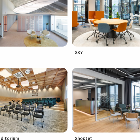
SKY
uditorium
Shoptet