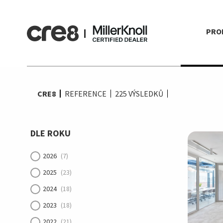
PRO
CRE8
REFERENCE
225
VÝSLEDKŮ
DLE ROKU
2026
(7)
2025
(23)
2024
(18)
2023
(18)
2022
(21)