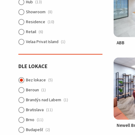
Hub
(13)
Showroom
(8)
Residence
(10)
Retail
(6)
Velaa Privat Island
(1)
ABB
Hotel
(2)
Kitchen area
(49)
DLE LOKACE
Informal meeting room
(75)
Bez lokace
(5)
Beroun
(1)
Brandýs nad Labem
(1)
Bratislava
(11)
Brno
(11)
Newell B
Budapešť
(2)