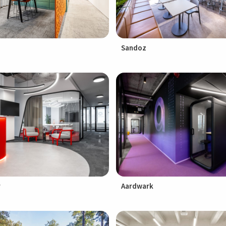
Sandoz
r
Aardwark