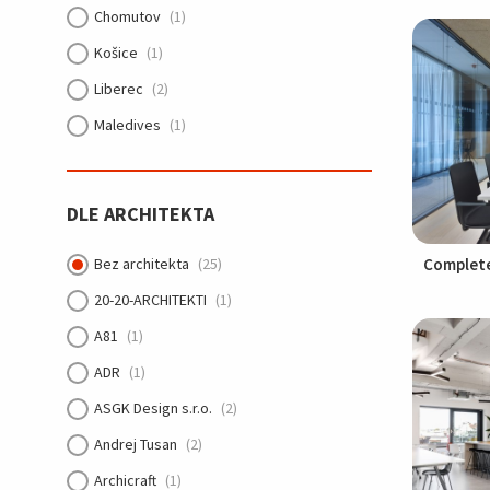
Chomutov
(1)
Košice
(1)
Liberec
(2)
Maledives
(1)
Mladá Boleslav
(2)
Nebřenice
(1)
DLE ARCHITEKTA
Nymbursko
(1)
Complet
Bez architekta
(25)
Olomouc
(2)
20-20-ARCHITEKTI
(1)
Ostrava
(1)
A81
(1)
Plzeň
(1)
ADR
(1)
Praha
(174)
ASGK Design s.r.o.
(2)
Tasovice
(1)
Andrej Tusan
(2)
Tbilisi
(1)
Archicraft
(1)
Vrané nad Vltavou
(1)