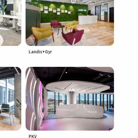
Landis+Gyr
PKV