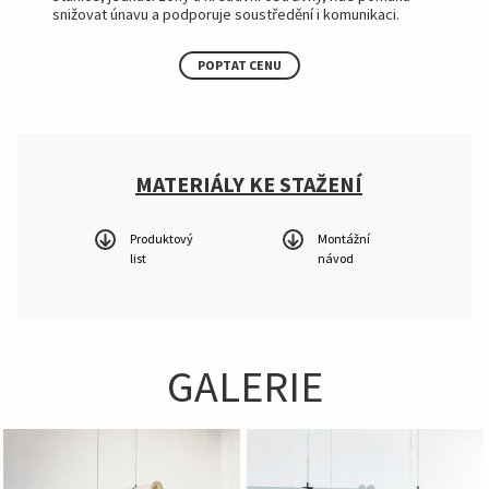
snižovat únavu a podporuje soustředění i komunikaci.
POPTAT CENU
MATERIÁLY KE STAŽENÍ
Produktový
Montážní
list
návod
GALERIE