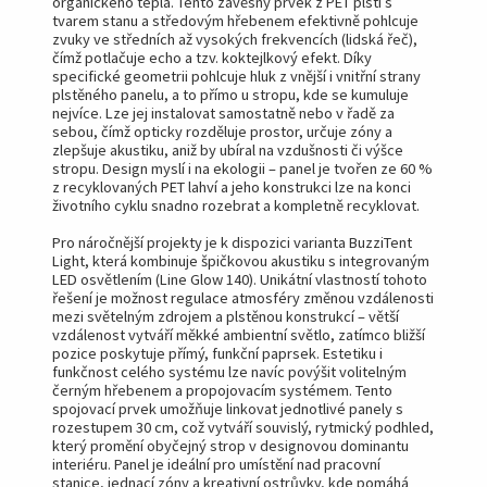
organického tepla. Tento závěsný prvek z PET plsti s
tvarem stanu a středovým hřebenem efektivně pohlcuje
zvuky ve středních až vysokých frekvencích (lidská řeč),
čímž potlačuje echo a tzv. koktejlkový efekt. Díky
specifické geometrii pohlcuje hluk z vnější i vnitřní strany
plstěného panelu, a to přímo u stropu, kde se kumuluje
nejvíce. Lze jej instalovat samostatně nebo v řadě za
sebou, čímž opticky rozděluje prostor, určuje zóny a
zlepšuje akustiku, aniž by ubíral na vzdušnosti či výšce
stropu. Design myslí i na ekologii – panel je tvořen ze 60 %
z recyklovaných PET lahví a jeho konstrukci lze na konci
životního cyklu snadno rozebrat a kompletně recyklovat.
Pro náročnější projekty je k dispozici varianta BuzziTent
Light, která kombinuje špičkovou akustiku s integrovaným
LED osvětlením (Line Glow 140). Unikátní vlastností tohoto
řešení je možnost regulace atmosféry změnou vzdálenosti
mezi světelným zdrojem a plstěnou konstrukcí – větší
vzdálenost vytváří měkké ambientní světlo, zatímco bližší
pozice poskytuje přímý, funkční paprsek. Estetiku i
funkčnost celého systému lze navíc povýšit volitelným
černým hřebenem a propojovacím systémem. Tento
spojovací prvek umožňuje linkovat jednotlivé panely s
rozestupem 30 cm, což vytváří souvislý, rytmický podhled,
který promění obyčejný strop v designovou dominantu
interiéru. Panel je ideální pro umístění nad pracovní
stanice, jednací zóny a kreativní ostrůvky, kde pomáhá