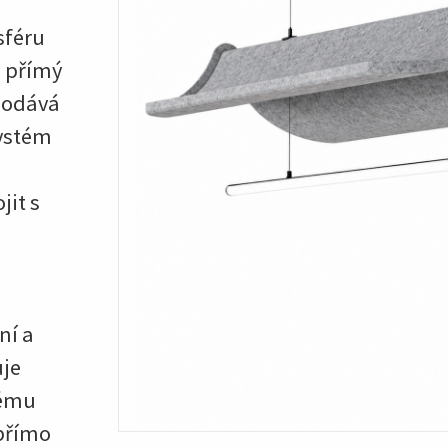
sféru
o přímý
 dodává
Systém
jit s
ní a
uje
vému
 přímo