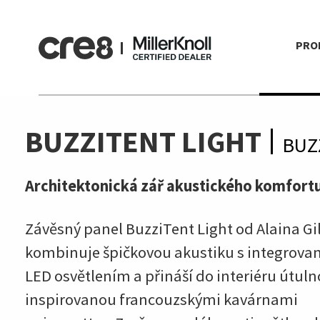
PRO
BUZZITENT LIGHT
BUZ
Architektonická zář akustického komfortu
Závěsný panel BuzziTent Light od Alaina Gi
kombinuje špičkovou akustiku s integrov
LED osvětlením a přináší do interiéru útuln
inspirovanou francouzskými kavárnami