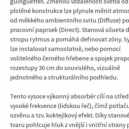
guinguettes. Změnou vzdálenosti světla od
plstěné konstrukce lze plynule měnit atmo
od měkkého ambientního svitu (Diffuse) p
pracovní paprsek (Direct). Stanová silueta
stropu rytmus a pomáhá definovat zóny. 
lze instalovat samostatně, nebo pomocí
volitelného černého hřebene a spojek propo
rozestupy 30 cm do souvislého, vizuálně
jednotného a strukturálního podhledu.
Tento vysoce výkonný absorbér cílí na střed
vysoké frekvence (lidskou řeč), čímž potlač
ozvěnu a tzv. koktejlkový efekt. Díky stano
tvaru pohlcuje hluk z vnější i vnitřní strany