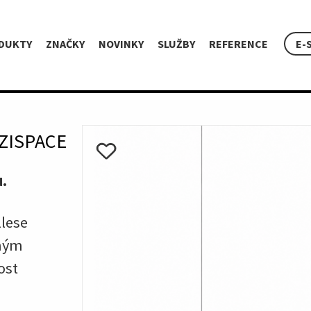
DUKTY
ZNAČKY
NOVINKY
SLUŽBY
REFERENCE
E-
ZISPACE
.
llese
aným
ost