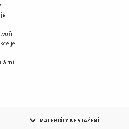
e
uje
.
tvoří
kce je
ulární
MATERIÁLY KE STAŽENÍ