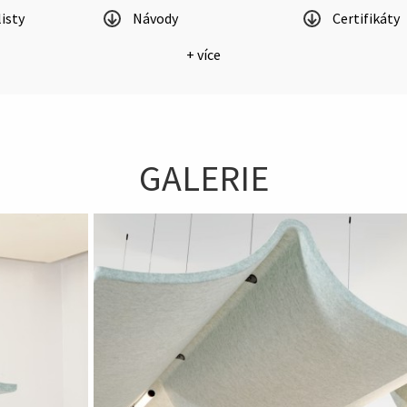
isty
Návody
Certifikáty
+ více
GALERIE