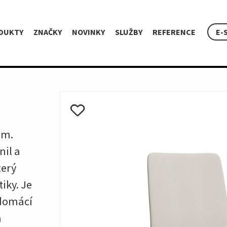
DUKTY
ZNAČKY
NOVINKY
SLUŽBY
REFERENCE
E-
em.
nil a
terý
iky. Je
 domácí
a