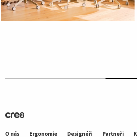
O nás
Ergonomie
Designéři
Partneři
K