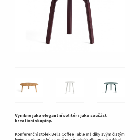
Vynikne jako elegantní solitér i jako součást
kreativní skupiny.
Konferenční stolek Bella Coffee Table má díky svým čistým
liniím a jednoduché siluetě nenápadně kultivovaný vzhled,