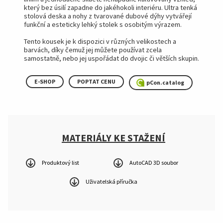
který bez úsilí zapadne do jakéhokoli interiéru. Ultra tenká
stolová deska a nohy z tvarované dubové dýhy vytvářejí
funkční a esteticky lehký stolek s osobitým výrazem.
Tento kousek je k dispozici v různých velikostech a
barvách, díky čemuž jej můžete používat zcela
samostatně, nebo jej uspořádat do dvojic či větších skupin.
E-SHOP
POPTAT CENU
pCon.catalog
MATERIÁLY KE STAŽENÍ
Produktový list
AutoCAD 3D soubor
Uživatelská příručka