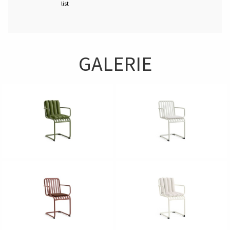
list
GALERIE