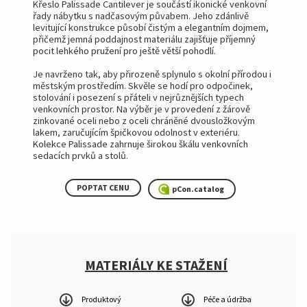
Křeslo Palissade Cantilever je součástí ikonické venkovní
řady nábytku s nadčasovým půvabem. Jeho zdánlivě
levitující konstrukce působí čistým a elegantním dojmem,
přičemž jemná poddajnost materiálu zajišťuje příjemný
pocit lehkého pružení pro ještě větší pohodlí.
Je navrženo tak, aby přirozeně splynulo s okolní přírodou i
městským prostředím. Skvěle se hodí pro odpočinek,
stolování i posezení s přáteli v nejrůznějších typech
venkovních prostor. Na výběr je v provedení z žárově
zinkované oceli nebo z oceli chráněné dvousložkovým
lakem, zaručujícím špičkovou odolnost v exteriéru.
Kolekce Palissade zahrnuje širokou škálu venkovních
sedacích prvků a stolů.
POPTAT CENU
pCon.catalog
MATERIÁLY KE STAŽENÍ
Produktový
Péče a údržba