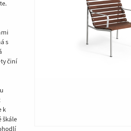
te.
ami
á s
á
ty činí
mu
t
e k
é škále
ohodlí