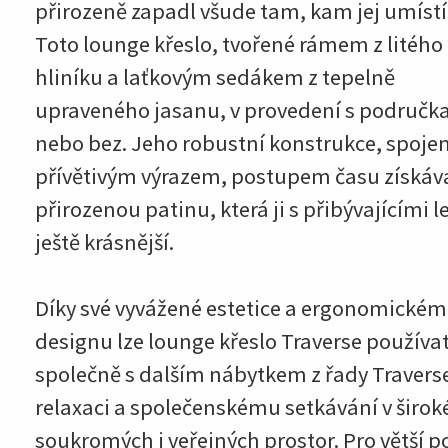
přirozeně zapadl všude tam, kam jej umístí
Toto lounge křeslo, tvořené rámem z litého
hliníku a laťkovým sedákem z tepelně
upraveného jasanu, v provedení s područk
nebo bez. Jeho robustní konstrukce, spojen
přívětivým výrazem, postupem času získáv
přirozenou patinu, která ji s přibývajícími le
ještě krásnější.
Díky své vyvážené estetice a ergonomické
designu lze lounge křeslo Traverse používa
společně s dalším nábytkem z řady Travers
relaxaci a společenskému setkávání v širok
soukromých i veřejných prostor. Pro větší p