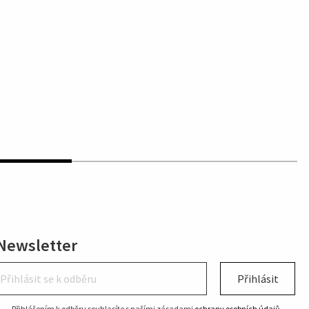
Newsletter
Přihlásit
Přihlášením k odběru souhlasíte s našími zásadami
ochrany osobních údajů
.