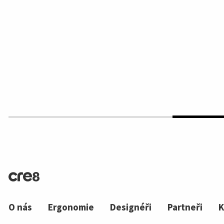
O nás
Ergonomie
Designéři
Partneři
K