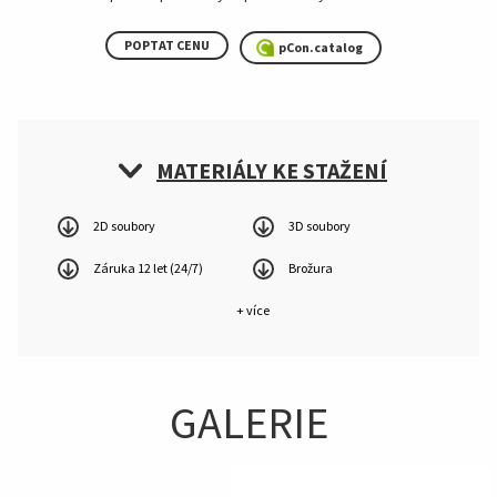
POPTAT CENU
pCon.catalog
MATERIÁLY KE STAŽENÍ
2D soubory
3D soubory
Záruka 12 let (24/7)
Brožura
+ více
GALERIE