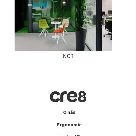
NCR
O nás
Ergonomie