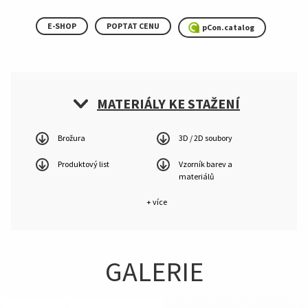
E-SHOP
POPTAT CENU
pCon.catalog
MATERIÁLY KE STAŽENÍ
Brožura
3D / 2D soubory
Produktový list
Vzorník barev a
materiálů
+ více
GALERIE