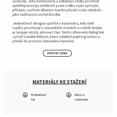
svobodu. Jeho konferenční a odkládací stolky pro Knoll
uplatňují principy umělecké praxe a díky svým syrovým,
přísným, a přitom lákavým tvarům působí zcela záměrně –
jako nadčasová sochařská díla.
Jedinečnost designu spočívá v konstrukci, kde oblé
vzpěry procházejí v sousedních rovinách a v místě dotyku
je spojuje skrytý, plovoucí čep. Tento rafinovaný dialog linií
vytváří vizuální lehkost, která zdánlivě popírá gravitaci a
přináší do prostoru dokonalou harmonii.
POPTAT CENU
MATERIÁLY KE STAŽENÍ
Produktový
Barvy a
list
materiály