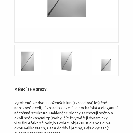
Měnící se odrazy.
Vyrobené ze dvou složených kusů zrcadlově leštěné
nerezové oceli, **zrcadlo Gaze** je sochařská a elegantní
nástěnná struktura. Nakloněné plochy zachycují světlo a
okolí nečekanými způsoby, čímž vytvářejí dynamický
vizuální efekt při pohybu kolem objektu. K dispozici ve
dvou velikostech, Gaze dodává jemný, avšak výrazný
akcent každému prostoru.