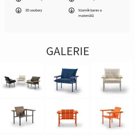
3D soubory
Vzorník barev a
materiálů
GALERIE