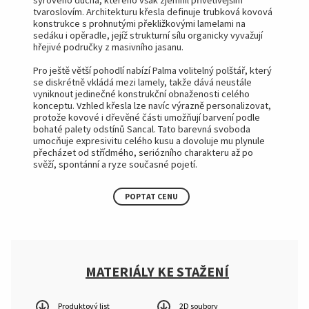
tvaroslovím. Architekturu křesla definuje trubková kovová
konstrukce s prohnutými překližkovými lamelami na
sedáku i opěradle, jejíž strukturní sílu organicky vyvažují
hřejivé područky z masivního jasanu.
Pro ještě větší pohodlí nabízí Palma volitelný polštář, který
se diskrétně vkládá mezi lamely, takže dává neustále
vyniknout jedinečné konstrukční obnaženosti celého
konceptu. Vzhled křesla lze navíc výrazně personalizovat,
protože kovové i dřevěné části umožňují barvení podle
bohaté palety odstínů Sancal. Tato barevná svoboda
umocňuje expresivitu celého kusu a dovoluje mu plynule
přecházet od střídmého, seriózního charakteru až po
svěží, spontánní a ryze současné pojetí.
POPTAT CENU
MATERIÁLY KE STAŽENÍ
Produktový list
2D soubory