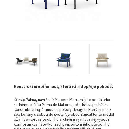
Konstrukční upřímnost, která vám dopřeje pohodlí.
Křeslo Palma, navržené Marcem Morrem jako pocta jeho
rodnému městu Palma de Mallorca, představuje ukázku
konstruktivní upřímnosti a pokory designu, který si nese
své kořeny s sebou do světa. Výrobce Sancal tento model
oživil z autorova osobního archivu a vyvinul z něj vysoce
komfortní kus nábytku; zachoval přitom jeho původního
syrového ducha, kterého však zjemnil přívětivějším