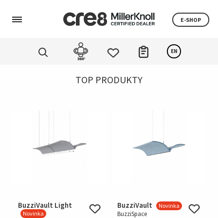
E-SHOP
EN
TOP PRODUKTY
BuzziVault Light
BuzziVault
Novinka
Novinka
BuzziSpace