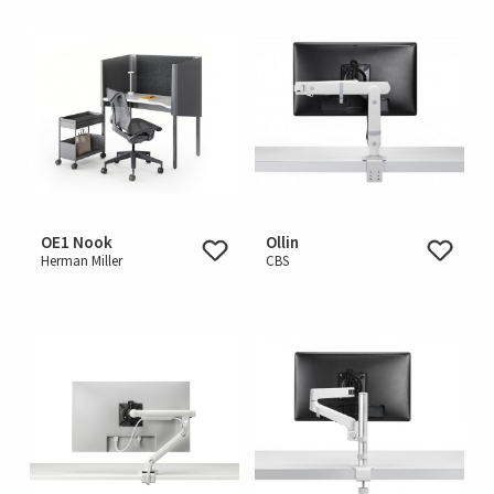
OE1 Nook
Ollin
Herman Miller
CBS