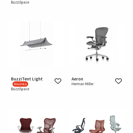
BuzziSpace
BuzziTent Light
Aeron
Herman Miller
Novinka
BuzziSpace