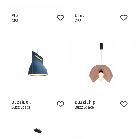
Flo
Lima
CBS
CBS
BuzziBell
BuzziChip
BuzziSpace
BuzziSpace